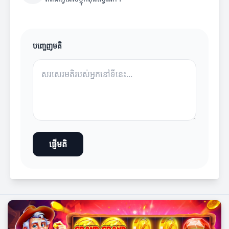
បញ្ចេញមតិ
ផ្ញើមតិ