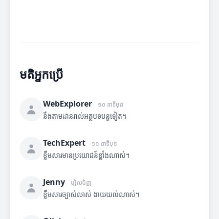
មតិអ្នកប្រើ
WebExplorer
១០ នាទីមុន
នឹងតាមដានរាល់អត្ថបទបន្តទៀត។
TechExpert
១០ នាទីមុន
ខ្លឹមសារមានប្រយោជន៍ខ្លាំងណាស់។
Jenny
ម្សិលមិញ
ខ្លឹមសារច្បាស់លាស់ ងាយយល់ណាស់។