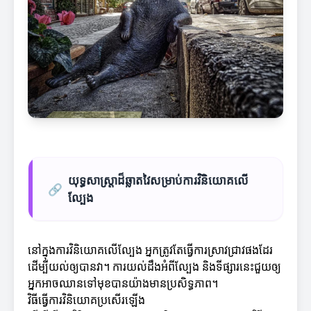
យុទ្ធសាស្ត្រាដ៏ឆ្លាតវៃសម្រាប់ការវិនិយោគលើ
🔗
ល្បែង
នៅក្នុងការវិនិយោគលើល្បែង អ្នកត្រូវតែធ្វើការស្រាវជ្រាវផងដែរ
ដើម្បីយល់ឲ្យបានវា។ ការយល់ដឹងអំពីល្បែង និងទីផ្សារនេះជួយឲ្យ
អ្នកអាចឈានទៅមុខបានយ៉ាងមានប្រសិទ្ធភាព។
វិធីធ្វើការវិនិយោគប្រសើរឡើង