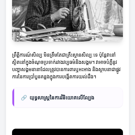
ព្រឹត្តិការណ៍សិល្បៈមិនត្រឹមតែជាគ្រឹះស្ថានសិល្បៈទេ ប៉ុន្តែវានៅ
ស្ថិតនៅក្នុងចំណុចប្រទាក់រវាងវប្បធម៌និងសង្គម។ វាអាចបំភ្លឺនូវ
បញ្ហាសង្គមនានាដែលត្រូវបានការពារឬអះអាង និងស្ថាបនាជាផ្លូវ
ការនៃការប្រាំបួនគន្លងក្នុងការបង្កើតការយល់ដឹង។
🔗
យុទ្ធសាស្ត្រនៃការវិនិយោគលើល្បែង