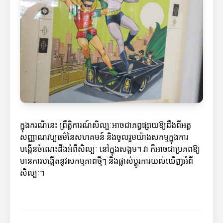
ក្នុងករណីនេះ ព្រឹត្តិការណ៍សិល្បៈអាចជាភព្វផ្សាយឱ្យដឹងពីអត្ត
សញ្ញាណវប្បធម៌នៃសហគមន៍ និងចូលរួមយ៉ាងសកម្មក្នុងការ
បង្កើនចំណេះដឹងអំពីសិល្បៈ នៅក្នុងសង្គម។ វា ក៏អាចជាប្រភពឱ្យ
មានការបង្កើតនូវសកម្មភាពថ្មីៗ និងផ្លាស់ប្តូរការយល់ឃើញអំពី
សិល្បៈ។