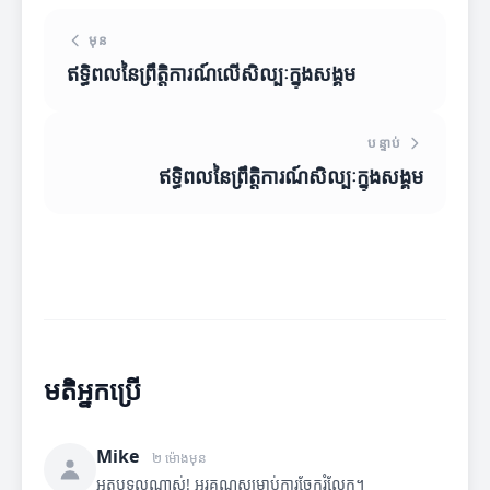
មុន
ឥទ្ធិពលនៃព្រឹត្តិការណ៍លើសិល្បៈក្នុងសង្គម
បន្ទាប់
ឥទ្ធិពលនៃព្រឹត្តិការណ៍សិល្បៈក្នុងសង្គម
មតិអ្នកប្រើ
Mike
២ ម៉ោងមុន
អត្ថបទល្អណាស់! អរគុណសម្រាប់ការចែករំលែក។