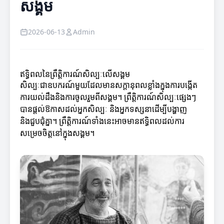
សង្គម
2026-06-13
Admin
ឥទ្ធិពលនៃព្រឹត្តិការណ៍សិល្បៈលើសង្គម
សិល្បៈជាឧបករណ៍មួយដែលមានសក្តានុពលខ្លាំងក្នុងការបង្កើត
ការយល់ដឹងនិងការចូលរួមពីសង្គម។ ព្រឹត្តិការណ៍សិល្បៈផ្សេងៗ
បានផ្តល់ឱកាសដល់អ្នកសិល្បៈ និងអ្នកទស្សនាដើម្បីបង្ហាញ
និងជួបជុំគ្នា។ ព្រឹត្តិការណ៍ទាំងនេះអាចមានឥទ្ធិពលដល់ការ
សម្រេចចិត្តនៅក្នុងសង្គម។