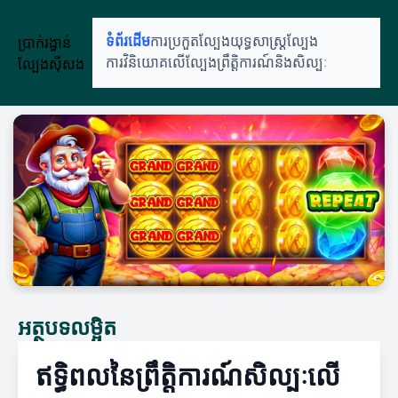
ប្រាក់រង្វាន់
ទំព័រដើម
ការប្រកួតល្បែង
យុទ្ធសាស្ត្រល្បែង
ល្បែងស៊ីសង
ការវិនិយោគលើល្បែង
ព្រឹត្តិការណ៍និងសិល្បៈ
អត្ថបទលម្អិត
ឥទ្ធិពលនៃព្រឹត្តិការណ៍សិល្បៈលើ