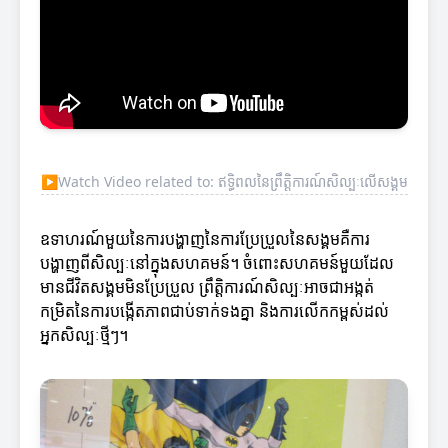
▶
Watch Video related to: ឥទ្ធិពលនៃព្រឹត្តិការណ៍សិល្បៈលើសង្គម
ឧទាហរណ៍មួយនៃការបង្ហាញនៃការប្រែប្រួលនៃសង្គមគឺការ
បង្ហាញពីសិល្បៈនៅក្នុងសហគមន៍។ ចំពោះសហគមន៍មួយដែល
មានជីវិតសង្គមមិនប្រែប្រួល ព្រឹត្តិការណ៍សិល្បៈអាចជាអង្កត់
កម្រិតនៃការបង្កើតភាពជាប់ទាក់ទងគ្នា និងការលើកកម្ពស់ដល់
អ្នកសិល្បៈថ្មីៗ។