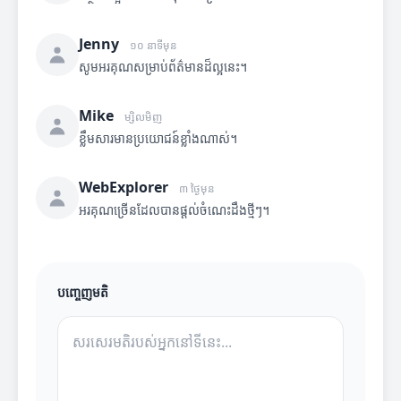
Jenny
១០ នាទីមុន
សូមអរគុណសម្រាប់ព័ត៌មានដ៏ល្អនេះ។
Mike
ម្សិលមិញ
ខ្លឹមសារមានប្រយោជន៍ខ្លាំងណាស់។
WebExplorer
៣ ថ្ងៃមុន
អរគុណច្រើនដែលបានផ្តល់ចំណេះដឹងថ្មីៗ។
បញ្ចេញមតិ