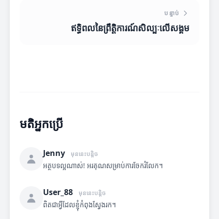
បន្ទាប់
ឥទ្ធិពលនៃព្រឹត្តិការណ៍សិល្បៈលើសង្គម
មតិអ្នកប្រើ
Jenny
មុននេះបន្តិច
អត្ថបទល្អណាស់! អរគុណសម្រាប់ការចែករំលែក។
User_88
មុននេះបន្តិច
ពិតជាអ្វីដែលខ្ញុំកំពុងស្វែងរក។