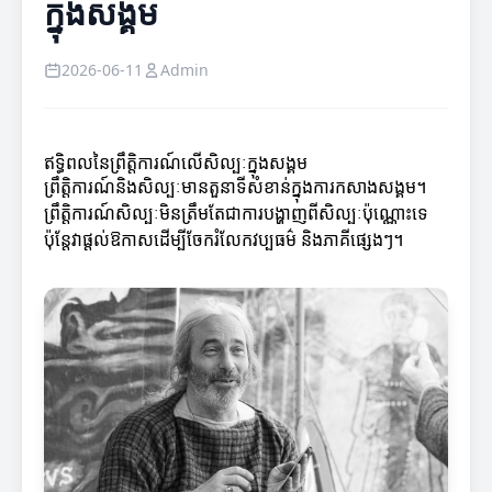
ក្នុងសង្គម
2026-06-11
Admin
ឥទ្ធិពលនៃព្រឹត្តិការណ៍លើសិល្បៈក្នុងសង្គម
ព្រឹត្តិការណ៍និងសិល្បៈមានតួនាទីសំខាន់ក្នុងការកសាងសង្គម។
ព្រឹត្តិការណ៍សិល្បៈមិនត្រឹមតែជាការបង្ហាញពីសិល្បៈប៉ុណ្ណោះទេ
ប៉ុន្តែវាផ្តល់ឱកាសដើម្បីចែករំលែកវប្បធម៌ និងភាគីផ្សេងៗ។