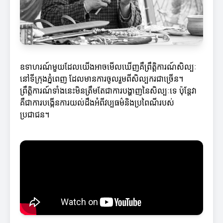
ឧទាហរណ៍មួយដែលយើងអាចមើលឃើញគឺព្រឹត្តិការណ៍សិល្បៈ
នៅទីក្រុងភ្នំពេញ ដែលមានការចូលរួមពីសិល្បករជាច្រើន។
ព្រឹត្តិការណ៍ទាំងនេះមិនត្រឹមតែជាការបង្ហាញនៃសិល្បៈទេ ប៉ុន្តែវា
គឺជាការបង្កើនការយល់ដឹងអំពីវប្បធម៌និងប្រពៃណីរបស់
ប្រជាជន។