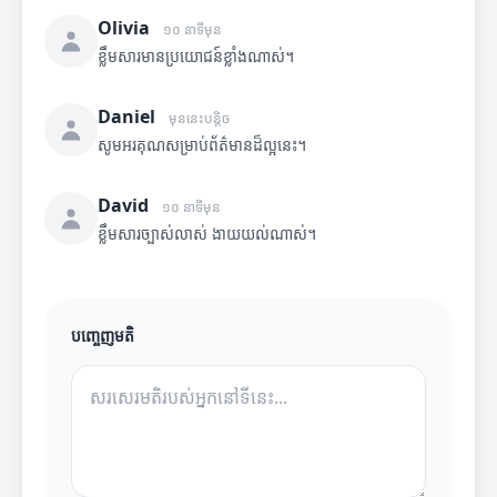
Olivia
១០ នាទីមុន
ខ្លឹមសារមានប្រយោជន៍ខ្លាំងណាស់។
Daniel
មុននេះបន្តិច
សូមអរគុណសម្រាប់ព័ត៌មានដ៏ល្អនេះ។
David
១០ នាទីមុន
ខ្លឹមសារច្បាស់លាស់ ងាយយល់ណាស់។
បញ្ចេញមតិ