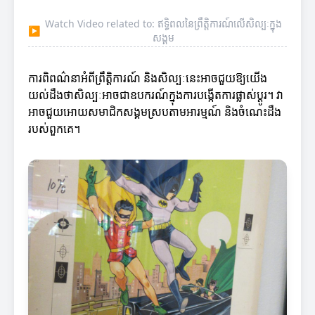
Watch Video related to: ឥទ្ធិពលនៃព្រឹត្តិការណ៍លើសិល្បៈក្នុង
▶
សង្គម
ការពិពណ៌នាអំពីព្រឹត្តិការណ៍ និងសិល្បៈនេះអាចជួយឱ្យយើង
យល់ដឹងថាសិល្បៈអាចជាឧបករណ៍ក្នុងការបង្កើតការផ្លាស់ប្តូរ។ វា
អាចជួយអោយសមាជិកសង្គមស្របតាមអារម្មណ៍ និងចំណេះដឹង
របស់ពួកគេ។