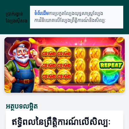
ប្រាក់រង្វាន់
ទំព័រដើម
ការប្រកួតល្បែង
យុទ្ធសាស្ត្រល្បែង
ល្បែងស៊ីសង
ការវិនិយោគលើល្បែង
ព្រឹត្តិការណ៍និងសិល្បៈ
អត្ថបទលម្អិត
ឥទ្ធិពលនៃព្រឹត្តិការណ៍លើសិល្បៈ