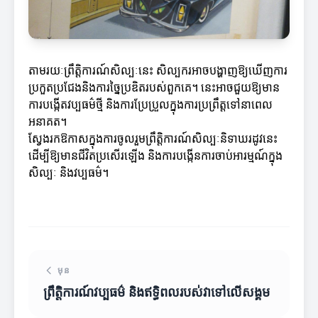
តាមរយៈព្រឹត្តិការណ៍សិល្បៈនេះ សិល្បករអាចបង្ហាញឱ្យឃើញការ
ប្រកួតប្រជែងនិងការច្នៃប្រឌិតរបស់ពួកគេ។ នេះអាចជួយឱ្យមាន
ការបង្កើតវប្បធម៌ថ្មី និងការប្រែប្រួលក្នុងការប្រព្រឹត្តទៅនាពេល
អនាគត។
ស្វែងរកឱកាសក្នុងការចូលរួមព្រឹត្តិការណ៍សិល្បៈនិទាឃរដូវនេះ
ដើម្បីឱ្យមានជីវិតប្រសើរឡើង និងការបង្កើនការចាប់អារម្មណ៍ក្នុង
សិល្បៈ និងវប្បធម៌។
មុន
ព្រឹត្តិការណ៍វប្បធម៌ និងឥទ្ធិពលរបស់វាទៅលើសង្គម