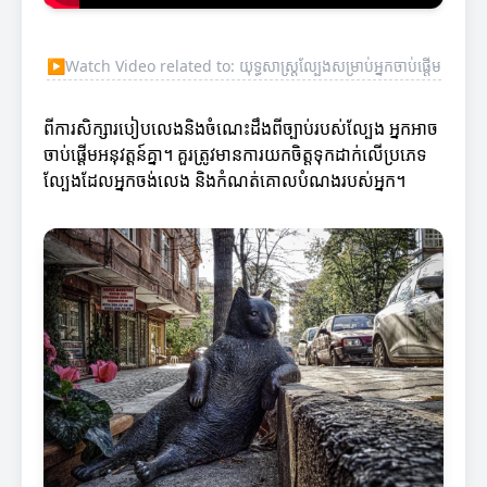
▶
Watch Video related to: យុទ្ធសាស្ត្រល្បែងសម្រាប់អ្នកចាប់ផ្តើម
ពីការសិក្សារបៀបលេងនិងចំណេះដឹងពីច្បាប់របស់ល្បែង អ្នកអាច
ចាប់ផ្តើមអនុវត្តន៍គ្នា។ គួរត្រូវមានការយកចិត្តទុកដាក់លើប្រភេទ
ល្បែងដែលអ្នកចង់លេង និងកំណត់គោលបំណងរបស់អ្នក។