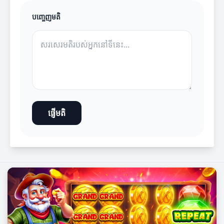
បញ្ចេញមតិ
ផ្ញើមតិ