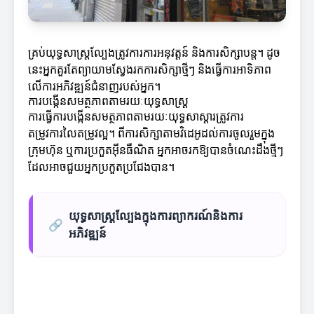
គ្រប់យុទ្ធសាស្ត្រល្បែងត្រូវការការអនុវត្តន៍ និងការសិក្សាបន្ត។ ដូច
នេះអ្នកគួរតែព្យាយាមស្វែងរកការសិក្សាថ្មីៗ និងធ្វើការអាទិភាព
លើការអភិវឌ្ឍន៍ជំនាញរបស់អ្នក។
ការបង្កើនសមត្ថភាពតាមរយៈយុទ្ធសាស្ត្រ
ការធ្វើការបង្កើនសមត្ថភាពតាមរយៈយុទ្ធសាស្តារត្រូវការ
តម្រូវការលៃតម្រូវល្អ។ ពីការសិក្សាតាមវិដេអូដល់ការចូលរួមក្នុង
ក្រុមហ៊ុន ឬការប្រកួតអ៊ីនធឺណិត អ្នកអាចរកឱ្យបានចំណេះដឹងថ្មីៗ
ដែលអាចជួយអ្នកប្រកួតប្រជែងបាន។
យុទ្ធសាស្ត្រល្បែងក្នុងការព្យាករណ៍និងការ
🔗
អភិវឌ្ឍន៍