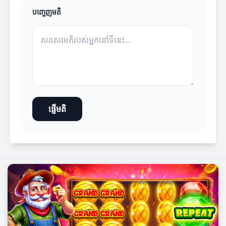
បញ្ចេញមតិ
ផ្ញើមតិ