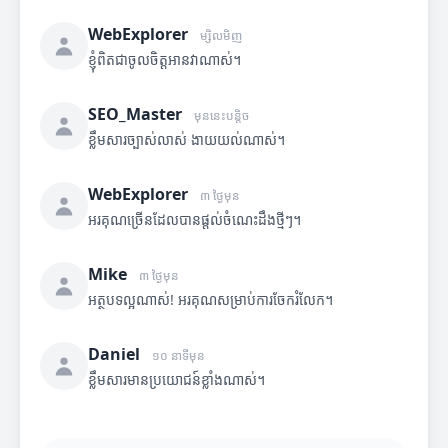
WebExplorer
ម្សិលមិញ
ខ្ញុំពិតជាចូលចិត្តអានវាណាស់។
SEO_Master
មុននេះបន្តិច
ខ្លឹមសារច្បាស់លាស់ ងាយយល់ណាស់។
WebExplorer
៣ ថ្ងៃមុន
អរគុណច្រើនដែលបានផ្តល់ចំណេះដឹងថ្មីៗ។
Mike
៣ ថ្ងៃមុន
អត្ថបទល្អណាស់! អរគុណសម្រាប់ការចែករំលែក។
Daniel
១០ នាទីមុន
ខ្លឹមសារមានប្រយោជន៍ខ្លាំងណាស់។