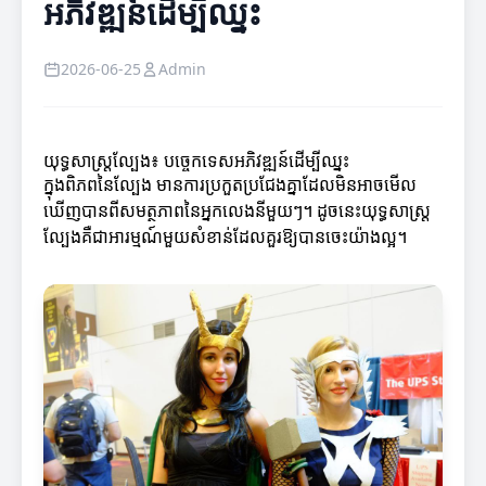
អភិវឌ្ឍន៍ដើម្បីឈ្នះ
2026-06-25
Admin
យុទ្ធសាស្ត្រល្បែង៖ បច្ចេកទេសអភិវឌ្ឍន៍ដើម្បីឈ្នះ
ក្នុងពិភពនៃល្បែង មានការប្រកួតប្រជែងគ្នាដែលមិនអាចមើល
ឃើញបានពីសមត្ថភាពនៃអ្នកលេងនីមួយៗ។ ដូចនេះយុទ្ធសាស្ត្រ
ល្បែងគឺជាអារម្មណ៍មួយសំខាន់ដែលគួរឱ្យបានចេះយ៉ាងល្អ។