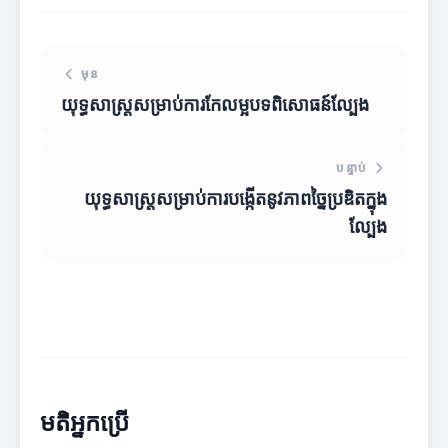
មុន
យុទ្ធសាស្ត្រសម្រាប់ការកែលម្អបទពិសោធន៍ល្បែង
បន្ទាប់
យុទ្ធសាស្ត្រសម្រាប់ការបង្កើតនូវភាពច្នៃប្រឌិតក្នុង
ល្បែង
មតិអ្នកប្រើ