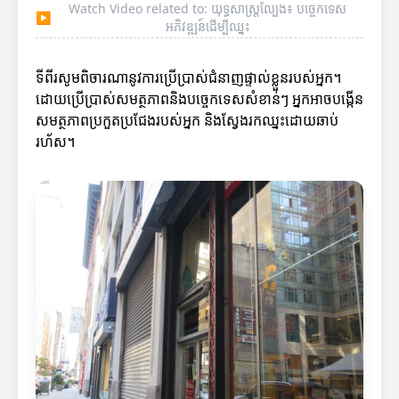
Watch Video related to: យុទ្ធសាស្ត្រល្បែង៖ បច្ចេកទេស
▶
អភិវឌ្ឍន៍ដើម្បីឈ្នះ
ទីពីរសូមពិចារណានូវការប្រើប្រាស់ជំនាញផ្ទាល់ខ្លួនរបស់អ្នក។
ដោយប្រើប្រាស់សមត្ថភាពនិងបច្ចេកទេសសំខាន់ៗ អ្នកអាចបង្កើន
សមត្ថភាពប្រកួតប្រជែងរបស់អ្នក និងស្វែងរកឈ្នះដោយឆាប់
រហ័ស។