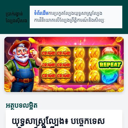
ប្រាក់រង្វាន់
ទំព័រដើម
ការប្រកួតល្បែង
យុទ្ធសាស្ត្រល្បែង
ល្បែងស៊ីសង
ការវិនិយោគលើល្បែង
ព្រឹត្តិការណ៍និងសិល្បៈ
អត្ថបទលម្អិត
យុទ្ធសាស្ត្រល្បែង៖ បច្ចេកទេស