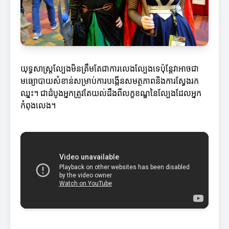
យុទ្ធសាស្ត្រល្បែងមិនត្រឹមតែជាការលេងល្បែងទេប៉ុន្តែវាអាចជា
មធ្យោបាយសំខាន់សម្រាប់ការបង្កើនសមត្ថភាពនិងការស្វែងរក
ឈ្នះ។ ជាដំបូងអ្នកត្រូវតែយល់ដឹងពីលក្ខខណ្ឌនៃល្បែងដែលអ្នក
កំពុងលេង។