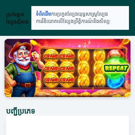
ប្រាក់រង្វាន់
ទំព័រដើម
ការប្រកួតល្បែង
យុទ្ធសាស្ត្រល្បែង
ល្បែងស៊ីសង
ការវិនិយោគលើល្បែង
ព្រឹត្តិការណ៍និងសិល្បៈ
បញ្ជីប្រភេទ