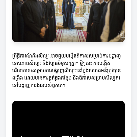
ព្រឹត្តិការណ៍និងសិល្បៈអាចជួយបង្កើតឱកាសសម្រាប់ការបង្ហាញ
ទេសភាពសិល្បៈ និងវប្បធម៌ខុសៗគ្នា។ ថ្មីៗនេះ ការបង្កើត
បរិយាកាសសម្រាប់ការបង្ហាញសិល្បៈនៅក្នុងសហគមន៍ត្រូវបាន
ពង្រឹង ដោយមានការផ្គត់ផ្គង់កន្លែង និងឱកាសសម្រាប់សិល្បករ
ទៅបង្ហាញការងាររបស់ពួកគេ។