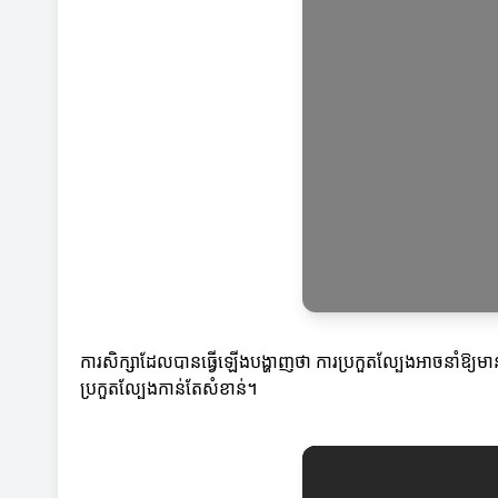
ការសិក្សាដែលបានធ្វើឡើងបង្ហាញថា ការប្រកួតល្បែងអាចនាំឱ្យមានការ
ប្រកួតល្បែងកាន់តែសំខាន់។