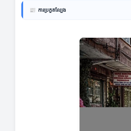
📰
ការប្រកួតល្បែង