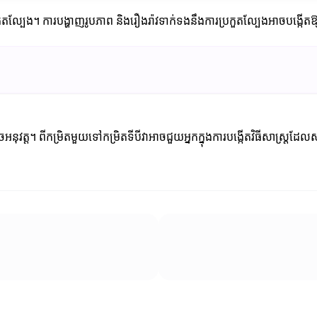
រកួតល្បែង។ ការបង្ហាញរូបភាព និងរឿងរ៉ាវទាក់ទងនឹងការប្រកួតល្បែងអាចបង្កើត
អាចអនុវត្ត។ ពីកម្រិតមួយទៅកម្រិតទីបីវាអាចជួយអ្នកក្នុងការបង្កើតវិធីសាស្ត្