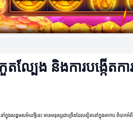
ួតល្បែង និងការបង្កើតការរ
្នុងសង្គមសម័យថ្មីនេះ មានមនុស្សជាច្រើនដែលស្ថិតនៅក្នុងអាការៈពិបាកអំពីការប្