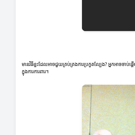
មានវិធីខ្លះដែលអាចជួយគ្រប់គ្រងការប្រកួតល្បែង? អ្នកអាចចាប់ផ
ក្នុងការការពារ។