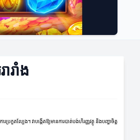
ារាំង
រកួតល្បែង។ វាបង្កើតឱ្យមានការបាត់បង់ហិរញ្ញវត្ថុ និងបញ្ហាចិត្ត