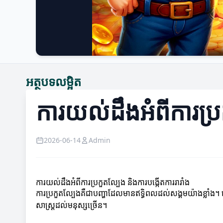
អត្ថបទលម្អិត
ការយល់ដឹងអំពីការប្រក
2026-06-14
Admin
ការយល់ដឹងអំពីការប្រកួតល្បែង និងការបង្កើតការរារាំង
ការប្រកួតល្បែងគឺជាបញ្ហាដែលមានឥទ្ធិពលដល់សង្គមយ៉ាងខ្លាំង។ នៅក
សាស្ត្រដល់មនុស្សច្រើន។