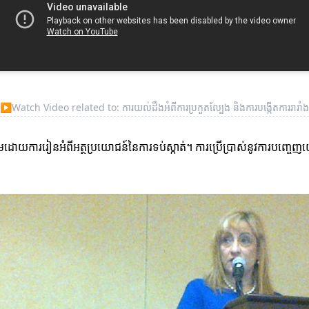
▶
Watch Video related to: ការយល់ដឹងអំពីការប្រកួតល្បែង និងការបង្កើតការរារាំង
្តើមដោយការរៀនអំពីអត្ថប្រយោជន៍នៃការទប់ស្កាត់។ ការប្រើប្រាស់នូវការបញ្ចេ