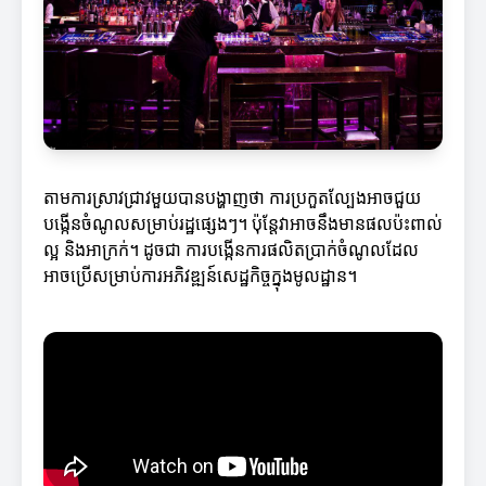
តាមការស្រាវជ្រាវមួយបានបង្ហាញថា ការប្រកួតល្បែងអាចជួយ
បង្កើនចំណូលសម្រាប់រដ្ឋផ្សេងៗ។ ប៉ុន្តែវាអាចនឹងមានផលប៉ះពាល់
ល្អ និងអាក្រក់។ ដូចជា ការបង្កើនការផលិតប្រាក់ចំណូលដែល
អាចប្រើសម្រាប់ការអភិវឌ្ឍន៍សេដ្ឋកិច្ចក្នុងមូលដ្ឋាន។