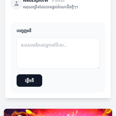
WebExplorer
២ ម៉ោងមុន
អរគុណច្រើនដែលបានផ្តល់ចំណេះដឹងថ្មីៗ។
បញ្ចេញមតិ
ផ្ញើមតិ