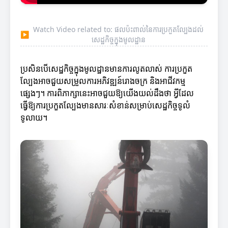
Watch Video related to: ផលប៉ះពាល់នៃការប្រកួតល្បែងដល់
▶
សេដ្ឋកិច្ចក្នុងមូលដ្ឋាន
ប្រសិនបើសេដ្ឋកិច្ចក្នុងមូលដ្ឋានមានការលូតលាស់ ការប្រកួត
ល្បែងអាចជួយសម្រួលការអភិវឌ្ឍន៍រោងចក្រ និងអាជីវកម្ម
ផ្សេងៗ។ ការពិភាក្សានេះអាចជួយឱ្យយើងយល់ដឹងថា អ្វីដែល
ធ្វើឱ្យការប្រកួតល្បែងមានសារៈសំខាន់សម្រាប់សេដ្ឋកិច្ចទូលំ
ទូលាយ។