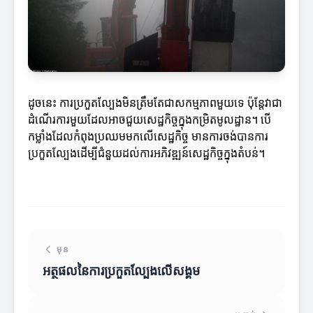
ដូចនេះ ការប្រកួតល្បែងមិនត្រឹមតែជាសកម្មភាពមួយទេ ប៉ុន្តែវាជា
ដំណើរការមួយដែលអាចជួយសេដ្ឋកិច្ចក្នុងកម្រិតមូលដ្ឋាន។ បើ
កម្លាំងដែលកំពុងប្រឈមមកលើសេដ្ឋកិច្ច មានការចង់បានការ
ប្រកួតល្បែងដើម្បីជំនួយដល់ការអភិវឌ្ឍន៍សេដ្ឋកិច្ចក្នុងតំបន់។
មុន
អត្ថផលនៃការប្រកួតល្បែងលើសង្គម