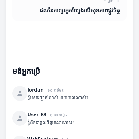
បន្ទាប់
ផលនៃការប្រកួតល្បែងលើសុខភាពផ្លូវចិត្ត
មតិអ្នកប្រើ
Jordan
១០ នាទីមុន
ខ្លឹមសារច្បាស់លាស់ ងាយយល់ណាស់។
User_88
មុននេះបន្តិច
ខ្ញុំពិតជាចូលចិត្តអានវាណាស់។