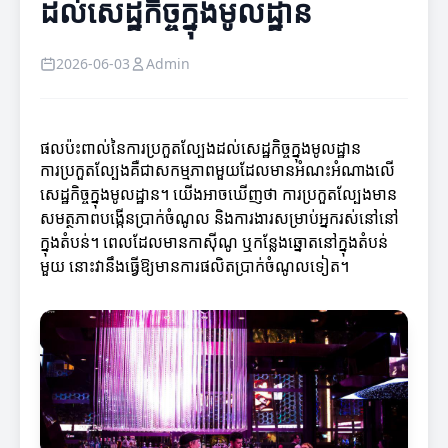
ដល់សេដ្ឋកិច្ចក្នុងមូលដ្ឋាន
2026-06-03
Admin
ផលប៉ះពាល់នៃការប្រកួតល្បែងដល់សេដ្ឋកិច្ចក្នុងមូលដ្ឋាន
ការប្រកួតល្បែងគឺជាសកម្មភាពមួយដែលមានអំណះអំណាងលើ
សេដ្ឋកិច្ចក្នុងមូលដ្ឋាន។ យើងអាចឃើញថា ការប្រកួតល្បែងមាន
សមត្ថភាពបង្កើនប្រាក់ចំណូល និងការងារសម្រាប់អ្នករស់នៅនៅ
ក្នុងតំបន់។ ពេលដែលមានកាស៊ីណូ ឬកន្លែងឆ្នោតនៅក្នុងតំបន់
មួយ នោះវានឹងធ្វើឱ្យមានការផលិតប្រាក់ចំណូលទៀត។