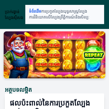
ប្រាក់រង្វាន់
ទំព័រដើម
ការប្រកួតល្បែង
យុទ្ធសាស្ត្រល្បែង
ល្បែងស៊ីសង
ការវិនិយោគលើល្បែង
ព្រឹត្តិការណ៍និងសិល្បៈ
អត្ថបទលម្អិត
ផលប៉ះពាល់នៃការប្រកួតល្បែង