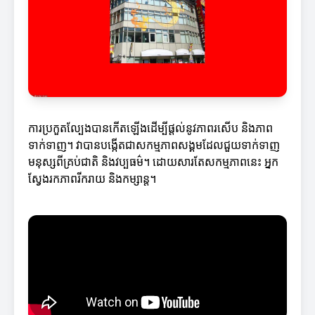
ការប្រកួតល្បែងបានកើតឡើងដើម្បីផ្តល់នូវភាពរសើប និងភាព
ទាក់ទាញ។ វាបានបង្កើតជាសកម្មភាពសង្គមដែលជួយទាក់ទាញ
មនុស្សពីគ្រប់ជាតិ និងវប្បធម៌។ ដោយសារតែសកម្មភាពនេះ អ្នក
ស្វែងរកភាពរីករាយ និងកម្សាន្ត។