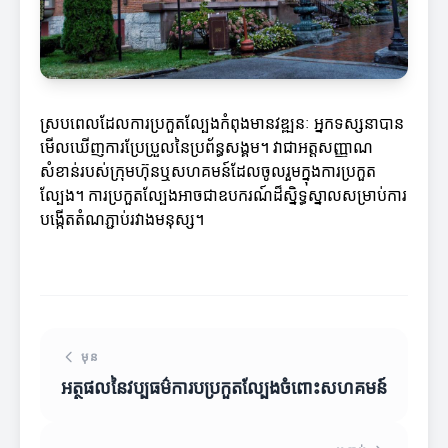
ស្របពេលដែលការប្រកួតល្បែងកំពុងមានវឌ្ឍនៈ អ្នកទស្សនាបាន
មើលឃើញការប្រែប្រួលនៃប្រព័ន្ធសង្គម។ វាជាអត្តសញ្ញាណ
សំខាន់របស់ក្រុមហ៊ុនឬសហគមន៍ដែលចូលរួមក្នុងការប្រកួត
ល្បែង។ ការប្រកួតល្បែងអាចជាឧបករណ៍ដ៏ស្និទ្ធស្នាលសម្រាប់ការ
បង្កើតតំណភ្ជាប់រវាងមនុស្ស។
មុន
អត្ថផលនៃវប្បធម៌ការបប្រកួតល្បែងចំពោះសហគមន៍