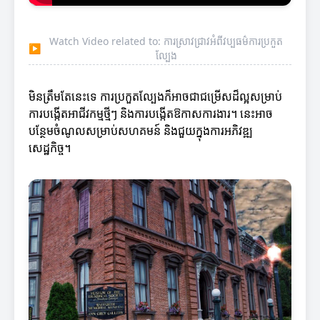
Watch Video related to: ការស្រាវជ្រាវអំពីវប្បធម៌ការប្រកួត
▶
ល្បែង
មិនត្រឹមតែនេះទេ ការប្រកួតល្បែងក៏អាចជាជម្រើសដ៏ល្អសម្រាប់
ការបង្កើតអាជីវកម្មថ្មីៗ និងការបង្កើតឱកាសការងារ។ នេះអាច
បន្ថែមចំណូលសម្រាប់សហគមន៍ និងជួយក្នុងការអភិវឌ្ឍ
សេដ្ឋកិច្ច។