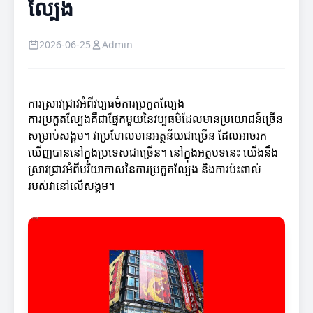
ល្បែង
2026-06-25
Admin
ការស្រាវជ្រាវអំពីវប្បធម៌ការប្រកួតល្បែង
ការប្រកួតល្បែងគឺជាផ្នែកមួយនៃវប្បធម៌ដែលមានប្រយោជន៍ច្រើន
សម្រាប់សង្គម។ វាប្រហែលមានអត្ថន័យជាច្រើន ដែលអាចរក
ឃើញបាននៅក្នុងប្រទេសជាច្រើន។ នៅក្នុងអត្ថបទនេះ យើងនឹង
ស្រាវជ្រាវអំពីបរិយាកាសនៃការប្រកួតល្បែង និងការប៉ះពាល់
របស់វានៅលើសង្គម។