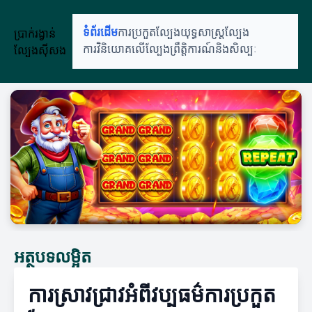
ប្រាក់រង្វាន់
ទំព័រដើម
ការប្រកួតល្បែង
យុទ្ធសាស្ត្រល្បែង
ល្បែងស៊ីសង
ការវិនិយោគលើល្បែង
ព្រឹត្តិការណ៍និងសិល្បៈ
អត្ថបទលម្អិត
ការស្រាវជ្រាវអំពីវប្បធម៌ការប្រកួត