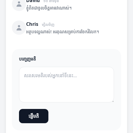
David
១០ នាទីមុន
ខ្ញុំពិតជាចូលចិត្តអានវាណាស់។
Chris
ម្សិលមិញ
អត្ថបទល្អណាស់! អរគុណសម្រាប់ការចែករំលែក។
បញ្ចេញមតិ
ផ្ញើមតិ