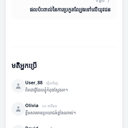
បន្ទាប់
ផលប៉ះពាល់នៃការប្រកួតល្បែងទៅលើយុវជន
មតិអ្នកប្រើ
User_88
ម្សិលមិញ
ពិតជាអ្វីដែលខ្ញុំកំពុងស្វែងរក។
Olivia
១០ នាទីមុន
ខ្លឹមសារមានប្រយោជន៍ខ្លាំងណាស់។